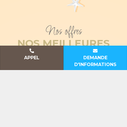
Nos offres
NOS MEILLEURES
PROMOTIONS
APPEL
DEMANDE
D'INFORMATIONS