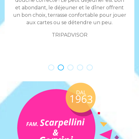
douche correcte ! Le petit déjeuner est bon
 que
d'y a
et abondant, le déjeuner et le dîner offrent
up de
un bon choix, terrasse confortable pour jouer
les
aux cartes ou se détendre un peu.
nnel
!
TRIPADVISOR