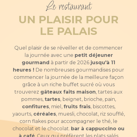
Le restaurant
UN PLAISIR POUR
LE PALAIS
Quel plaisir de se réveiller et de commencer
la journée avec une
petit déjeuner
gourmand
à partir de 2026
jusqu'à 11
heures !
De nombreuses gourmandises pour
commencer la journée de la meilleure façon
grâce à un riche buffet sucré où vous
trouverez
gâteaux faits maison
, tartes aux
pommes,
tartes
, beignet, brioche, pain,
confitures
, miel,
fruits frais
, biscottes,
yaourts,
céréales
, muesli, chocolat, riz soufflé,
corn flakes pour accompagner le thé, le
chocolat et le chocolat.
bar à cappuccino ou
à café
. Ceux qui préfèrent les plats salés